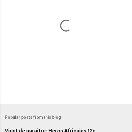
e
n
t
s
Popular posts from this blog
Vient de paraitre: Heros Africains (2e