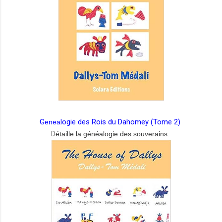
G
logie des Rois du Dahomey (Tome 2)
enea
D
étaille la g
én
éalogie des souverains.