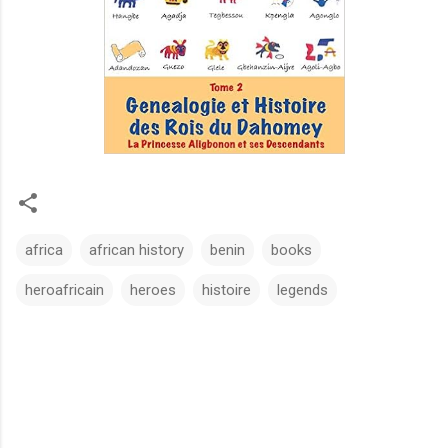
africa
african history
benin
books
heroafricain
heroes
histoire
legends
C
o
m
m