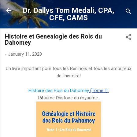
Skip to main content
Dr. Dallys Tom Medali, CPA,
CFE, CAMS
Histoire et Genealogie des Rois du
Dahomey
-
January 11, 2020
Un livre important pour tous les B
ninois et tous les amoureux
é
de l'histoire!
Histoire des Rois du Dahomey
(Tome 1)
R
sume l'histoire du royaume.
é