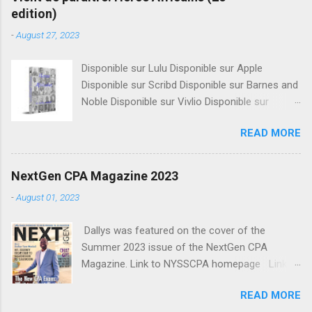
edition)
-
August 27, 2023
Disponible sur Lulu Disponible sur Apple
Disponible sur Scribd Disponible sur Barnes and
Noble Disponible sur Vivlio Disponible sur
Smashwords Plus de 1000 héros originaires
READ MORE
de plus de 70 pays. Une large sélection
d’illustres Africains et Afro-descendants, et de
leurs contributions pour leurs communautés et
NextGen CPA Magazine 2023
pour l’humanité dans son entièreté. Le but de
-
August 01, 2023
cet ouvrage est de vous inspirer, vous et vos
enfants; de vous instiller assez de confiance,
Dallys was featured on the cover of the
de positivité et de ténacité. Un héros est une
Summer 2023 issue of the NextGen CPA
personne admirée ou idéalisée pour son
Magazine. Link to NYSSCPA homepage Link to
courage, son service, son sacrifice, ses
the article (for CPA members only)
excellents accomplissements ou ses nobles
READ MORE
qualités. Ici il s’agit de personnes qui ont hissé